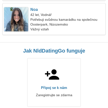
Noa
42 let, Vodnář
Potřebuji svůdnou kamarádku na společnou
procházku
Oosterpark, Nizozemsko
Vážný vztah
Jak NldDatingGo funguje
Připoj se k nám
Zaregistrujte se zdarma