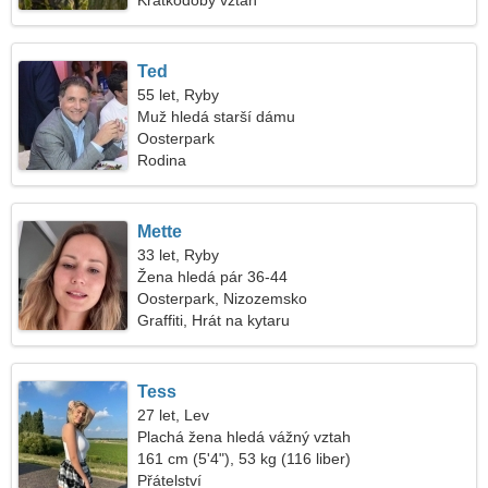
Krátkodobý vztah
Ted
55 let, Ryby
Muž hledá starší dámu
Oosterpark
Rodina
Mette
33 let, Ryby
Žena hledá pár 36-44
Oosterpark, Nizozemsko
Graffiti, Hrát na kytaru
Tess
27 let, Lev
Plachá žena hledá vážný vztah
161 cm (5'4"), 53 kg (116 liber)
Přátelství