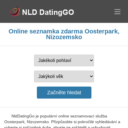
Online seznamka zdarma Oosterpark,
Nizozemsko
NldDatingGo je populární online seznamovací služba
Oosterpark, Nizozemsko. Přizpůsobte si pokročilé vyhledávání a
vyberte si spřízněné duše, abyste se spřátelili a vybudovali