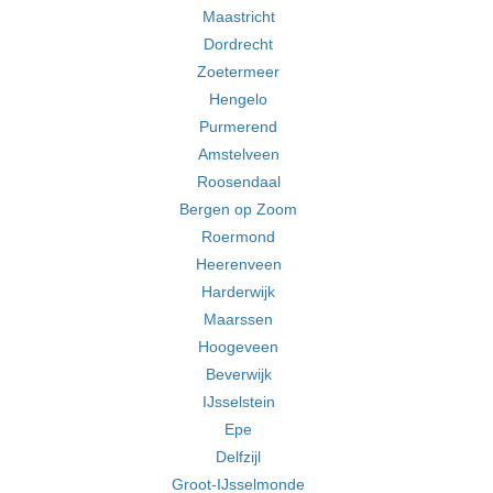
Maastricht
Dordrecht
Zoetermeer
Hengelo
Purmerend
Amstelveen
Roosendaal
Bergen op Zoom
Roermond
Heerenveen
Harderwijk
Maarssen
Hoogeveen
Beverwijk
IJsselstein
Epe
Delfzijl
Groot-IJsselmonde