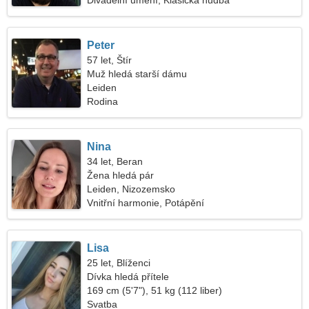
Divadelní umění, Klasická hudba
Peter
57 let, Štír
Muž hledá starší dámu
Leiden
Rodina
Nina
34 let, Beran
Žena hledá pár
Leiden, Nizozemsko
Vnitřní harmonie, Potápění
Lisa
25 let, Blíženci
Dívka hledá přítele
169 cm (5'7"), 51 kg (112 liber)
Svatba