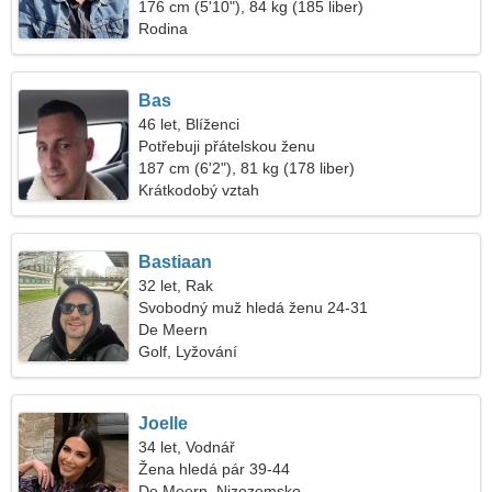
176 cm (5'10"), 84 kg (185 liber)
Rodina
Bas
46 let, Blíženci
Potřebuji přátelskou ženu
187 cm (6'2"), 81 kg (178 liber)
Krátkodobý vztah
Bastiaan
32 let, Rak
Svobodný muž hledá ženu 24-31
De Meern
Golf, Lyžování
Joelle
34 let, Vodnář
Žena hledá pár 39-44
De Meern, Nizozemsko