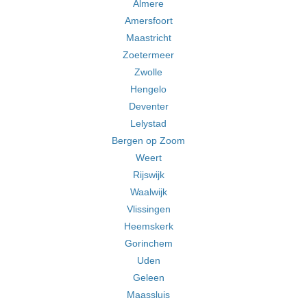
Almere
Amersfoort
Maastricht
Zoetermeer
Zwolle
Hengelo
Deventer
Lelystad
Bergen op Zoom
Weert
Rijswijk
Waalwijk
Vlissingen
Heemskerk
Gorinchem
Uden
Geleen
Maassluis