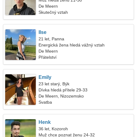
Muž hledá ženu 21-30
De Meern
Skutečný vztah
Ilse
21 let, Panna
Energická žena hledá vážný vztah
De Meern
Přátelství
Emily
23 let starý, Býk
Dívka hledá přítele 29-33
De Meern, Nizozemsko
Svatba
Henk
36 let, Kozoroh
Muž chce poznat ženu 24-32