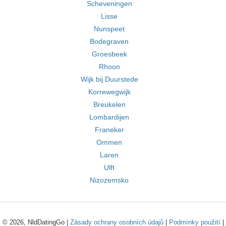
Scheveningen
Lisse
Nunspeet
Bodegraven
Groesbeek
Rhoon
Wijk bij Duurstede
Korrewegwijk
Breukelen
Lombardijen
Franeker
Ommen
Laren
Ulft
Nizozemsko
© 2026, NldDatingGo |
Zásady ochrany osobních údajů
|
Podmínky použití
|