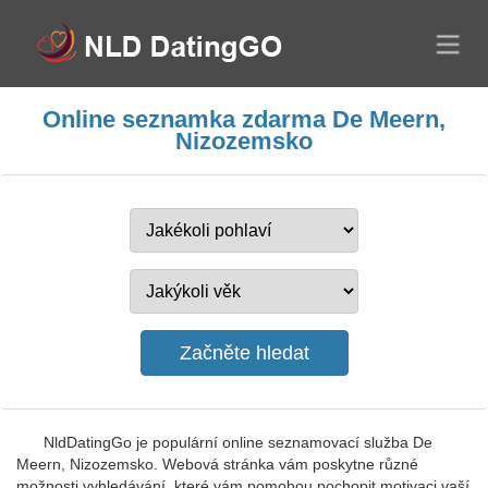
Online seznamka zdarma De Meern,
Nizozemsko
NldDatingGo je populární online seznamovací služba De
Meern, Nizozemsko. Webová stránka vám poskytne různé
možnosti vyhledávání, které vám pomohou pochopit motivaci vaší